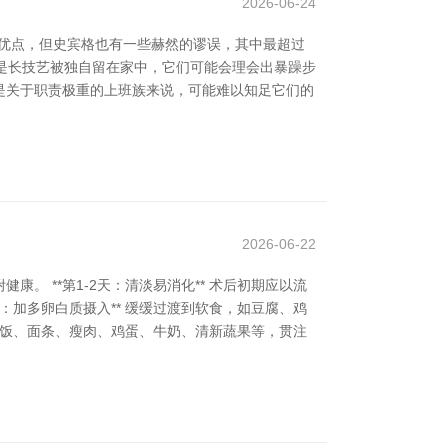
2026-06-24
多优点，但史宾格也有一些赫然的谬误，其中最超过
。要是长技艺被独自留在家中，它们可能会理会出暴躁步
是关于职责极重的上班族来说，可能难以知足它们的
2026-06-22
 **第1-2天：清淡易消化** 术后初期应以流
：加多卵白质摄入** 缓缓过渡到软食，如豆腐、鸡
的米饭、面条、瘦肉、鸡蛋、牛奶、清新蔬果等，贯注