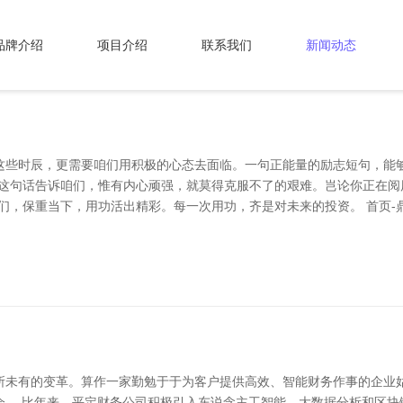
品牌介绍
项目介绍
联系我们
新闻动态
这些时辰，更需要咱们用积极的心态去面临。一句正能量的励志短句，能够
这句话告诉咱们，惟有内心顽强，就莫得克服不了的艰难。岂论你正在阅
们，保重当下，用功活出精彩。每一次用功，齐是对未来的投资。 首页-
所未有的变革。算作一家勤勉于于为客户提供高效、智能财务作事的企业
会。 比年来，平定财务公司积极引入东说念主工智能、大数据分析和区块