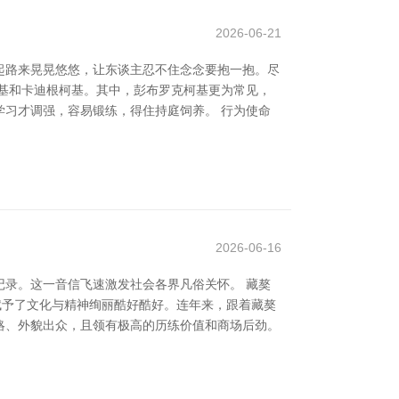
2026-06-21
起路来晃晃悠悠，让东谈主忍不住念念要抱一抱。尽
基和卡迪根柯基。其中，彭布罗克柯基更为常见，
习才调强，容易锻练，得住持庭饲养。 行为使命
2026-06-16
记录。这一音信飞速激发社会各界凡俗关怀。 藏獒
赋予了文化与精神绚丽酷好酷好。连年来，跟着藏獒
粗略、外貌出众，且领有极高的历练价值和商场后劲。