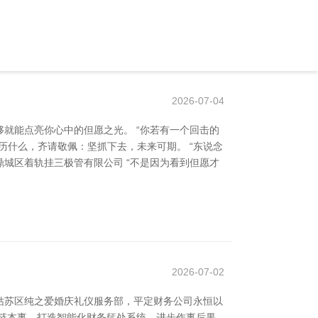
2026-07-04
就能点亮你心中的但愿之光。 “你若有一个回击的
历什么，齐请敬佩：坚抓下去，未来可期。 “东说念
鼎城区着轨挂三极管有限公司 “不是因为看到但愿才
2026-07-02
姑苏区纯之爱婚庆礼仪服务部，平定财务公司永恒以
链本事，打造智能化财务惩处系统，进步作事后果