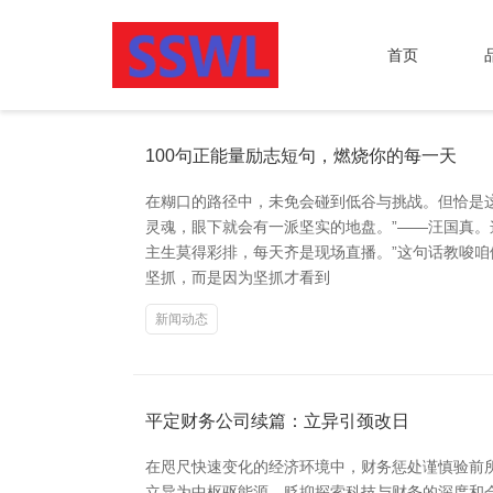
首页
100句正能量励志短句，燃烧你的每一天
在糊口的路径中，未免会碰到低谷与挑战。但恰是
灵魂，眼下就会有一派坚实的地盘。”——汪国真。
主生莫得彩排，每天齐是现场直播。”这句话教唆咱
坚抓，而是因为坚抓才看到
新闻动态
平定财务公司续篇：立异引颈改日
在咫尺快速变化的经济环境中，财务惩处谨慎验前
立异为中枢驱能源，贬抑探索科技与财务的深度和