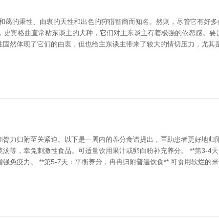
，以其和蔼的秉性、由衷的天性和出色的狩猎智商而知名。然则，尽管它有好
。 最初，史宾格曲直常粘东谈主的犬种，它们对主东谈主有着极强的依恋感
性固然体现了它们的由衷，但也给主东谈主带来了较大的情切压力，尤其
力归附至关紧迫。以下是一周内的养分食谱提出，匡助患者更好地归附健康。
等，幸免刺激性食品。可适量饮用果汁或卵白粉补充养分。 **第3-4天
免疫力。 **第5-7天：平衡养分，冉冉归附普遍饮食** 可食用软烂