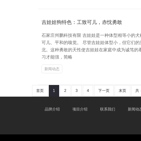
吉娃娃狗特色：工致可儿，赤忱勇敢
石家庄州鹏科技有限 吉娃娃是一种体型相等小的
可儿、平和的嗅觉。 尽管吉娃娃体型小，但它们
北。这种勇敢的天性使吉娃娃在家庭中成为诚笃的看守者。
习才能强，简略
新闻动态
首页
1
2
3
4
下一页
末页
共
品牌介绍
项目介绍
联系我们
新闻动