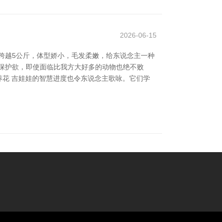
2026-06-15
跨越5公斤，体型娇小，毛发柔嫩，给东说念主一种
保护欲，即使面临比我方大好多的动物也绝不败
如何养花 吉娃娃的智慧进度也令东说念主歌咏。它们学