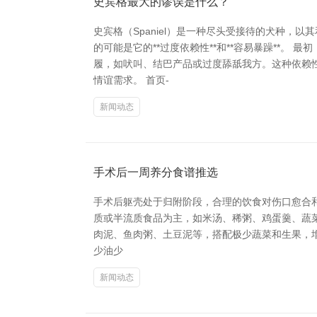
史宾格最大的谬误是什么？
史宾格（Spaniel）是一种尽头受接待的犬种
的可能是它的**过度依赖性**和**容易暴躁**
履，如吠叫、结巴产品或过度舔舐我方。这种依赖
情谊需求。 首页-
新闻动态
手术后一周养分食谱推选
手术后躯壳处于归附阶段，合理的饮食对伤口愈合和膂
质或半流质食品为主，如米汤、稀粥、鸡蛋羹、蔬菜汤
肉泥、鱼肉粥、土豆泥等，搭配极少蔬菜和生果，增强
少油少
新闻动态