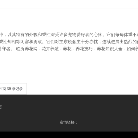
犬种，以其特有的外貌和秉性深受许多宠物爱好者的心疼。它们每每体重不
的秉性却相等闭塞和勇敢。它们对主东说念主十分赤忱，连续进展出热烈的
 临沂养花网 - 花卉养殖 - 养花 - 养花技巧 - 养花知识大全 - 
4
页
39
条记录
态
友情链接：