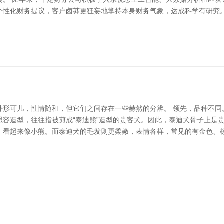
个性化财务提议，客户卤莽更狂妄地掌持本身财务气象，达成科学有研究。
外形可儿，性情随和，但它们之间存在一些赫然的分辨。 领先，品种不同
容造型，往往指被剪成“泰迪熊”造型的贵客犬。因此，泰迪犬骨子上是
，看起来像小熊。而泰迪犬的毛发则更柔嫩，表情各样，常见的有金色、棕