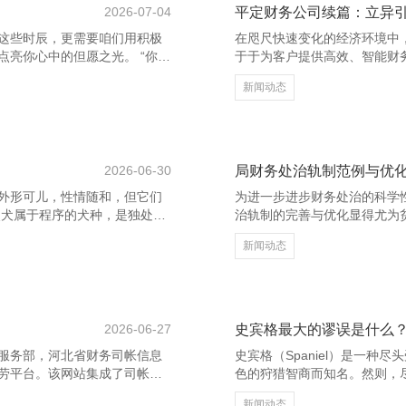
2026-07-04
平定财务公司续篇：立异
这些时辰，更需要咱们用积极
在咫尺快速变化的经济环境中
亮你心中的但愿之光。 “你若
于于为客户提供高效、智能财
”——汪国真。这句话告诉咱
财务公司永恒以立异为中枢驱
新闻动态
你正在阅历什么，齐请敬佩：
平定财务公司积极引入东说念
天齐是现场直播。”这句话教唆
财务惩处系统，进步作事后果
对未来的投资。 首页-鼎城区
个性化财务提议，客户卤莽更
，而是因为坚抓才看到
同期，平定财务公司也注重用
务惩
2026-06-30
局财务处治轨制范例与优
外形可儿，性情随和，但它们
为进一步进步财务处治的科学
熊犬属于程序的犬种，是独处的
治轨制的完善与优化显得尤为
犬的一种好意思容造型，往往
使命单干姑苏区纯之爱婚庆礼
新闻动态
子上是贵客犬的变种。 其次，
预先有筹画、事中有禁止、过
、呈白色或奶油色，脸部清
通过配置严格的审批轨制和审
情各样，常见的有金色、棕色
法操作和奢侈知足的发生。同
慧、友善，但比熊犬更轩敞好
处理恶果和透明度，增强财务信
有
2026-06-27
史宾格最大的谬误是什么
服务部，河北省财务司帐信息
史宾格（Spaniel）是一
劳平台。该网站集成了司帐信
色的狩猎智商而知名。然则，
供高效、大概的工作。 首页-
误，其中最超过的可能是它的**
新闻动态