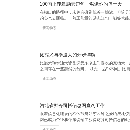
100句正能量励志短句，燃烧你的每一天
在糊口的路径中，未免会碰到低谷与挑战。但恰是
的心态去面临。一句正能量的励志短句，能够就能点
有一个回击的灵魂，眼下就会有一派坚实的地盘。
新闻动态
们，惟有内心顽强，就莫得克服不了的艰难。岂论
坚抓下去，未来可期。 “东说念主生莫得彩排，每
咱们，保重当下，用功活出精彩。每一次用功，齐是
着轨挂三极管有限公司 “不是因为看到但愿才坚抓
比熊犬与泰迪犬的分辨详解
比熊犬和泰迪犬皆是深受东谈主们喜欢的宠物犬，
之间存在一些赫然的分辨。 领先，品种不同。比
品种，而泰迪犬并不是一个认确切犬种，而是贵客
新闻动态
指被剪成“泰迪熊”造型的贵客犬。因此，泰迪犬骨
外貌特征也有所各别。比熊犬体型较小，毛发蓬松
脆，看起来像小熊。而泰迪犬的毛发则更柔嫩，表
等，造型更显轩敞。 再者，性情方面，两者皆智
动，
河北省财务司帐信息网查询工作
跟着信息化建设的不休鼓舞姑苏区纯之爱婚庆礼仪
网已成为企业和个东说念主获得财务司帐信息的勤
息查询、战术发布、业务办理等多项功能，为用户提
新闻动态