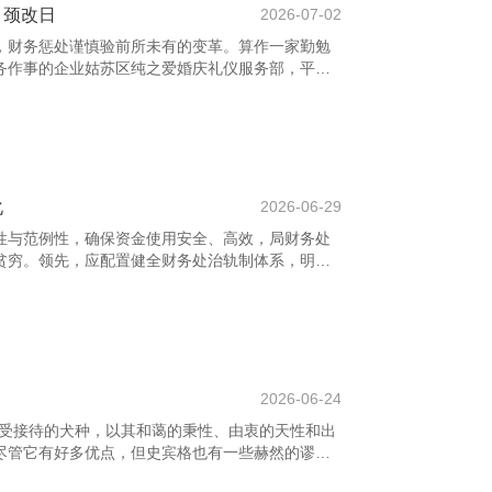
引颈改日
2026-07-02
，财务惩处谨慎验前所未有的变革。算作一家勤勉
务作事的企业姑苏区纯之爱婚庆礼仪服务部，平定
能源，贬抑探索科技与财务的深度和会。 比年来，
主工智能、大数据分析和区块链本事，打造智能化
与精确度。通过自动化报表生成、智能风险预警和
狂妄地掌持本身财务气象，达成科学有研究。 与此
户体验的优化，推出挪动端一站式作事平台，让财
化
2026-06-29
性与范例性，确保资金使用安全、高效，局财务处
贫穷。领先，应配置健全财务处治轨制体系，明确
仪服务部，范例报销经由，强化预算处治，作念到
后有监督。 其次，加强里面禁止，贯注财务风险。
计机制，确保每一笔资金的流向显然可查，防患违
期，鼓励信息化开发，专揽财务处治系统提高数据
息的实时性和准确性。 首页-鼎城区着轨挂三极管
？
2026-06-24
种尽头受接待的犬种，以其和蔼的秉性、由衷的天性和出
尽管它有好多优点，但史宾格也有一些赫然的谬
过度依赖性**和**容易暴躁**。 最初，史宾格曲直