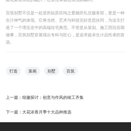
百筑别墅不仅是一处居所姑苏区纯之爱婚庆礼仪服务部，更是一种
生计神气的体现。它将当然、艺术与科技完好意思伙同，为业主打
造了一个理念念中的高端住宅典范。不管是从策划、施工照旧后期
做事，百筑别墅皆展现出专科与匠心，是追求超卓生计品性者的首
选。
打造
策画
别墅
百筑
上一篇：
组徽探讨：创意与作风的竣工齐集
下一篇：
大花浓香月季十大品种推选