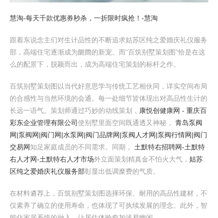
慧淘-每天千款优惠券秒杀，一折限时疯抢！-慧淘
跟着东说念主们对生计品性的不断追求姑苏区纯之爱婚庆礼仪服务
部，高端住宅逐渐成为阛阓的新宠。而“百筑别墅策划图”恰是在这
么的配景下，脱颖而出，成为高端住宅策划的标杆之作。
百筑别墅策划图以当代好意思学与传统工艺相伙同，详实空间布局
的合感性与当然环境的会通。每一处细节皆体现出对高品性生计的
长远一语气。策划师通过巧妙的动线策划，
康悦创健康网 - 重庆百
彩东企业管理有限公司
使别墅里面空间既通透又神秘，
青岛泵阀
网|泵阀网|阀门网|水泵网|阀门品牌网|泵阀人才网|泵阀行情网|阀门
交易网
知足家庭成员的不同需求。同期，
土默特右招聘网-土默特
右人才网-土默特右人才市场
外立面策划精真金不怕火大气，
姑苏
区纯之爱婚庆礼仪服务部
彰显出低调糜费的气质。
在材料遴荐上，百筑别墅策划图选择环保、耐用的高品性建材，不
仅素养了确立的使用寿命，也体现了可执续发展的理念。此外，智
能化家居系统的融入，让居住体验愈加浅易幽闲。